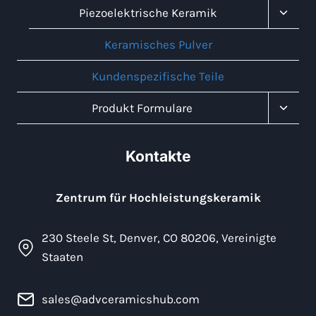
Unter
Piezoelektrische Keramik
Umsch
Keramisches Pulver
Kundenspezifische Teile
Unter
Produkt Formulare
Umsch
Kontakte
Zentrum für Hochleistungskeramik
230 Steele St, Denver, CO 80206, Vereinigte
Staaten
sales@advceramicshub.com