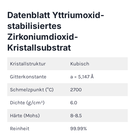
Datenblatt Yttriumoxid-
stabilisiertes
Zirkoniumdioxid-
Kristallsubstrat
Kristallstruktur
Kubisch
Gitterkonstante
a = 5,147 Å
Schmelzpunkt (°C)
2700
Dichte (g/cm³)
6.0
Härte (Mohs)
8-8.5
Reinheit
99.99%