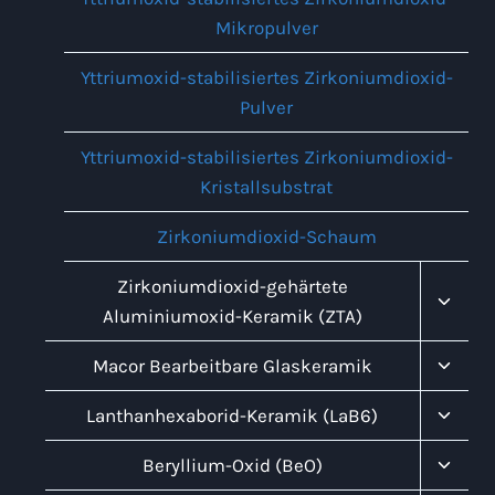
Mikropulver
Yttriumoxid-stabilisiertes Zirkoniumdioxid-
Pulver
Yttriumoxid-stabilisiertes Zirkoniumdioxid-
Kristallsubstrat
Zirkoniumdioxid-Schaum
Unter
Zirkoniumdioxid-gehärtete
Umsch
Aluminiumoxid-Keramik (ZTA)
Unter
Macor Bearbeitbare Glaskeramik
Umsch
Unter
Lanthanhexaborid-Keramik (LaB6)
Umsch
Unter
Beryllium-Oxid (BeO)
Umsch