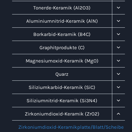
Unter
Tonerde-Keramik (Al2O3)
Umsch
Unter
Aluminiumnitrid-Keramik (AlN)
Umsch
Unter
Borkarbid-Keramik (B4C)
Umsch
Unter
Graphitprodukte (C)
Umsch
Unter
Magnesiumoxid-Keramik (MgO)
Umsch
Unter
Quarz
Umsch
Unter
Siliziumkarbid-Keramik (SiC)
Umsch
Unter
Siliziumnitrid-Keramik (Si3N4)
Umsch
Unter
Zirkoniumdioxid-Keramik (ZrO2)
Umsch
Zirkoniumdioxid-Keramikplatte/Blatt/Scheibe