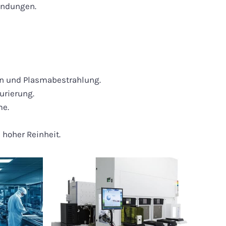
endungen.
en und Plasmabestrahlung.
urierung.
me.
hoher Reinheit.