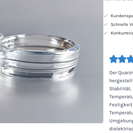
Kundenspez
Schnelle Vo
Konkurrenz
Der Quarz
hergestel
Stabilitä
Temperatu
Festigkeit
Temperat
Umgebunge
dielektri