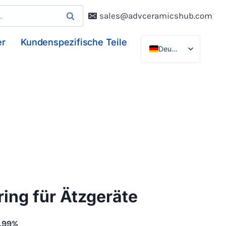
sales@advceramicshub.com
er
Kundenspezifische Teile
Deutsch
English
Français
Español
ing für Ätzgeräte
9,99%