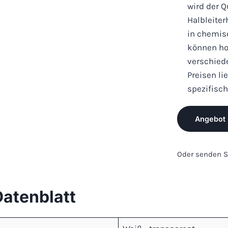
wird der Q
Halbleite
in chemis
können ho
verschied
Preisen l
spezifisc
Angebot 
Oder senden S
Datenblatt