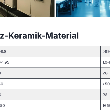
z-Keramik-Material
99.8
>99
9-1.95
1.9-
8
28
50
>50
5
25
650
165