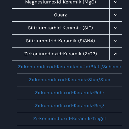
Unter
Magnesiumoxid-Keramik (MgO)
Umsch
Unter
Quarz
Umsch
Unter
Siliziumkarbid-Keramik (SiC)
Umsch
Unter
Siliziumnitrid-Keramik (Si3N4)
Umsch
Unter
Zirkoniumdioxid-Keramik (ZrO2)
Umsch
Zirkoniumdioxid-Keramikplatte/Blatt/Scheibe
Zirkoniumdioxid-Keramik-Stab/Stab
Zirkoniumdioxid-Keramik-Rohr
Zirkoniumdioxid-Keramik-Ring
Zirkoniumdioxid-Keramik-Tiegel