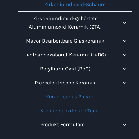
Zirkoniumdioxid-Schaum
Unter
Zirkoniumdioxid-gehärtete
Umsch
Aluminiumoxid-Keramik (ZTA)
Unter
Macor Bearbeitbare Glaskeramik
Umsch
Unter
Lanthanhexaborid-Keramik (LaB6)
Umsch
Unter
Beryllium-Oxid (BeO)
Umsch
Unter
Piezoelektrische Keramik
Umsch
Keramisches Pulver
Kundenspezifische Teile
Unter
Produkt Formulare
Umsch