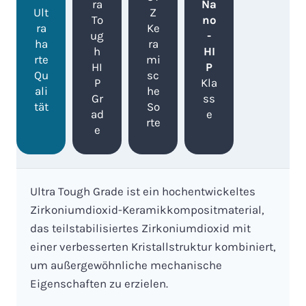
ra
Na
Ult
Z
To
no
ra
Ke
ug
-
ha
ra
h
HI
rte
mi
HI
P
Qu
sc
P
Kla
ali
he
Gr
ss
tät
So
ad
e
rte
e
Ultra Tough Grade ist ein hochentwickeltes
Zirkoniumdioxid-Keramikkompositmaterial,
das teilstabilisiertes Zirkoniumdioxid mit
einer verbesserten Kristallstruktur kombiniert,
um außergewöhnliche mechanische
Eigenschaften zu erzielen.