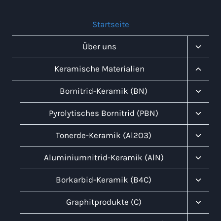
Startseite
Unter
Über uns
Umsch
Unter
Keramische Materialien
Umsch
Unter
Bornitrid-Keramik (BN)
Umsch
Unter
Pyrolytisches Bornitrid (PBN)
Umsch
Unter
Tonerde-Keramik (Al2O3)
Umsch
Unter
Aluminiumnitrid-Keramik (AlN)
Umsch
Unter
Borkarbid-Keramik (B4C)
Umsch
Unter
Graphitprodukte (C)
Umsch