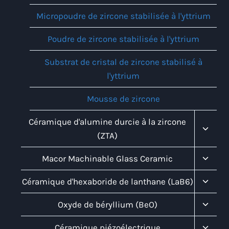
Micropoudre de zircone stabilisée à l'yttrium
Poudre de zircone stabilisée à l'yttrium
Substrat de cristal de zircone stabilisé à
l'yttrium
Mousse de zircone
Toggl
Céramique d'alumine durcie à la zircone
Child
(ZTA)
Menu
Toggl
Macor Machinable Glass Ceramic
Child
Menu
Toggl
Céramique d'hexaboride de lanthane (LaB6)
Child
Menu
Toggl
Oxyde de béryllium (BeO)
Child
Menu
Toggl
Céramique piézoélectrique