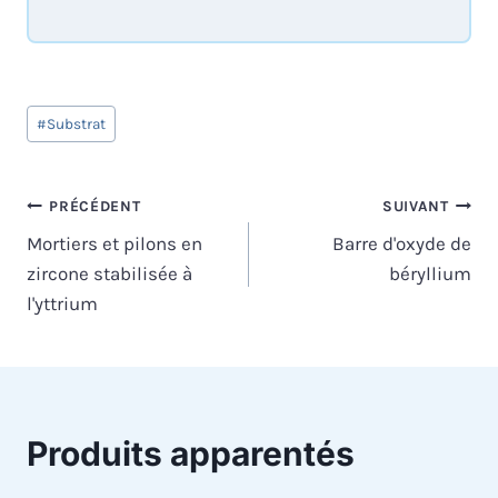
Étiquettes
#
Substrat
de
la
publication :
Navigation
PRÉCÉDENT
SUIVANT
Mortiers et pilons en
Barre d'oxyde de
de
zircone stabilisée à
béryllium
l’article
l'yttrium
Produits apparentés