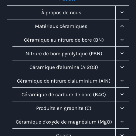
Toggl
À propos de nous
Child
Menu
Toggl
Matériaux céramiques
Child
Menu
Toggl
Céramique au nitrure de bore (BN)
Child
Menu
Toggl
Nitrure de bore pyrolytique (PBN)
Child
Menu
Toggl
Céramique d'alumine (Al2O3)
Child
Menu
Toggl
Céramique de nitrure d'aluminium (AlN)
Child
Menu
Toggl
Céramique de carbure de bore (B4C)
Child
Menu
Toggl
Produits en graphite (C)
Child
Menu
Toggl
Céramique d'oxyde de magnésium (MgO)
Child
Menu
Toggl
Quartz