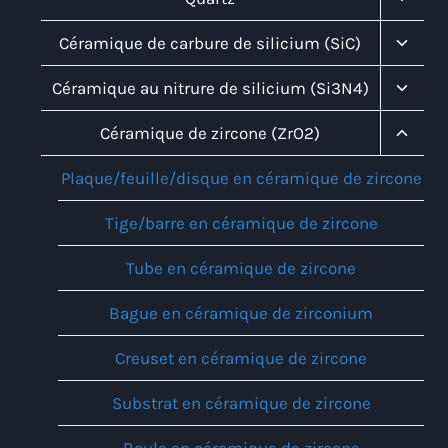
Child
Menu
Toggl
Céramique de carbure de silicium (SiC)
Child
Menu
Toggl
Céramique au nitrure de silicium (Si3N4)
Child
Menu
Toggl
Céramique de zircone (ZrO2)
Child
Menu
Plaque/feuille/disque en céramique de zircone
Tige/barre en céramique de zircone
Tube en céramique de zircone
Bague en céramique de zirconium
Creuset en céramique de zircone
Substrat en céramique de zircone
Boule en céramique de zircone