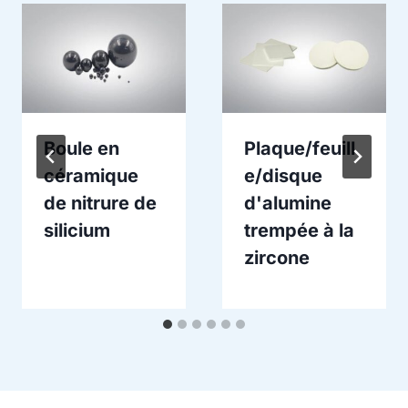
Boule en
Plaque/feuill
céramique
e/disque
de nitrure de
d'alumine
silicium
trempée à la
zircone