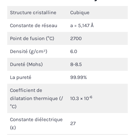
Structure cristalline
Cubique
Constante de réseau
a = 5,147 Å
Point de fusion (°C)
2700
Densité (g/cm³)
6.0
Dureté (Mohs)
8-8.5
La pureté
99.99%
Coefficient de
-6
dilatation thermique (/
10.3 × 10
°C)
Constante diélectrique
27
(ε)