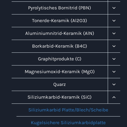
Umsch
Unter
Pyrolytisches Bornitrid (PBN)
Umsch
Unter
Tonerde-Keramik (Al2O3)
Umsch
Unter
Aluminiumnitrid-Keramik (AlN)
Umsch
Unter
Borkarbid-Keramik (B4C)
Umsch
Unter
Graphitprodukte (C)
Umsch
Unter
Magnesiumoxid-Keramik (MgO)
Umsch
Unter
Quarz
Umsch
Unter
Siliziumkarbid-Keramik (SiC)
Umsch
Siliziumkarbid Platte/Blech/Scheibe
Kugelsichere Siliziumkarbidplatte