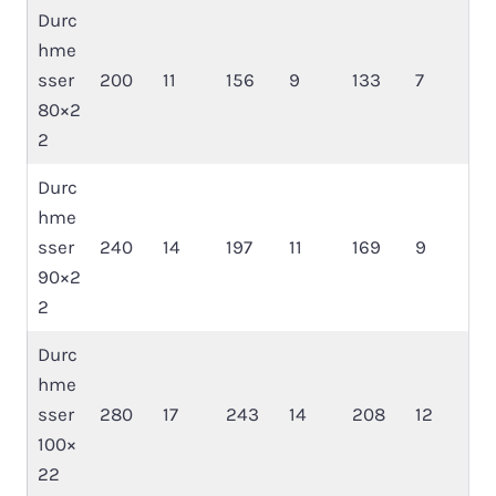
Durc
hme
sser
200
11
156
9
133
7
80×2
2
Durc
hme
sser
240
14
197
11
169
9
90×2
2
Durc
hme
sser
280
17
243
14
208
12
100×
22