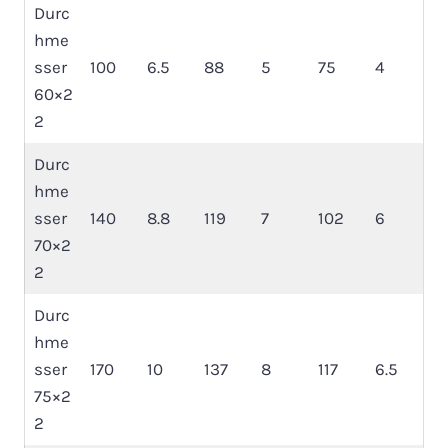
Durc
hme
sser
100
6.5
88
5
75
4
60×2
2
Durc
hme
sser
140
8.8
119
7
102
6
70×2
2
Durc
hme
sser
170
10
137
8
117
6.5
75×2
2