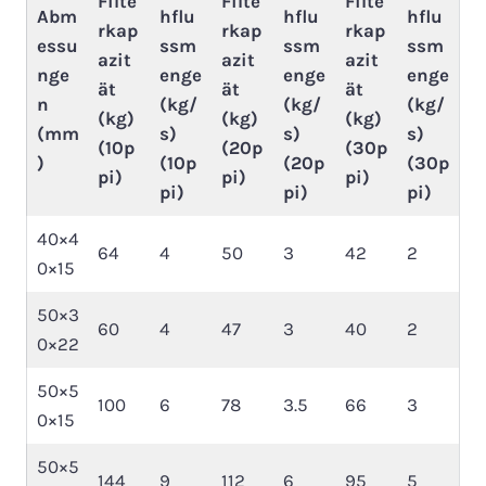
Filte
Filte
Filte
Abm
hflu
hflu
hflu
rkap
rkap
rkap
essu
ssm
ssm
ssm
azit
azit
azit
nge
enge
enge
enge
ät
ät
ät
n
(kg/
(kg/
(kg/
(kg)
(kg)
(kg)
(mm
s)
s)
s)
(10p
(20p
(30p
)
(10p
(20p
(30p
pi)
pi)
pi)
pi)
pi)
pi)
40×4
64
4
50
3
42
2
0×15
50×3
60
4
47
3
40
2
0×22
50×5
100
6
78
3.5
66
3
0×15
50×5
144
9
112
6
95
5