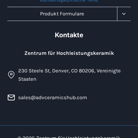
Unter
Produkt Formulare
Umsch
Kontakte
Zentrum für Hochleistungskeramik
230 Steele St, Denver, CO 80206, Vereinigte
Staaten
sales@advceramicshub.com
© 2026 Zentrum für Hochleistungskeramik