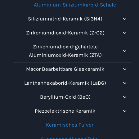
Aluminium-Siliziumkarbid-Schale
Unter
Siliziumnitrid-Keramik (Si3N4)
Umsch
Unter
Zirkoniumdioxid-Keramik (ZrO2)
Umsch
Unter
Zirkoniumdioxid-gehärtete
Umsch
Aluminiumoxid-Keramik (ZTA)
Unter
Macor Bearbeitbare Glaskeramik
Umsch
Unter
Lanthanhexaborid-Keramik (LaB6)
Umsch
Unter
Beryllium-Oxid (BeO)
Umsch
Unter
Piezoelektrische Keramik
Umsch
Keramisches Pulver
Kundenspezifische Teile