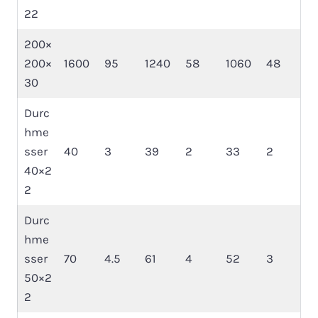
22
200×
200×
1600
95
1240
58
1060
48
30
Durc
hme
sser
40
3
39
2
33
2
40×2
2
Durc
hme
sser
70
4.5
61
4
52
3
50×2
2