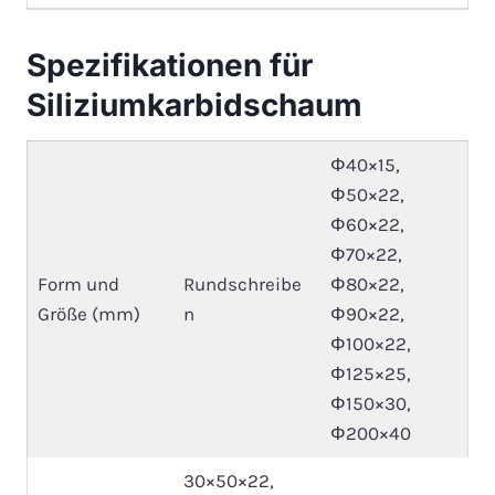
Spezifikationen für
Siliziumkarbidschaum
Φ40×15,
Φ50×22,
Φ60×22,
Φ70×22,
Form und
Rundschreibe
Φ80×22,
Größe (mm)
n
Φ90×22,
Φ100×22,
Φ125×25,
Φ150×30,
Φ200×40
30×50×22,