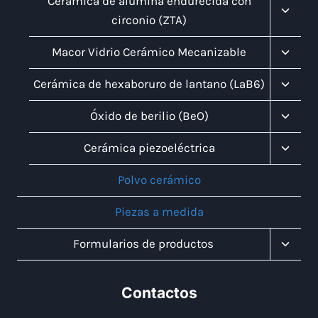
Cerámica de alúmina endurecida con
Menú
circonio (ZTA)
Infanti
Altern
Macor Vidrio Cerámico Mecanizable
Menú
Infanti
Altern
Cerámica de hexaboruro de lantano (LaB6)
Menú
Infanti
Altern
Óxido de berilio (BeO)
Menú
Infanti
Altern
Cerámica piezoeléctrica
Menú
Infanti
Polvo cerámico
Piezas a medida
Altern
Formularios de productos
Menú
Infanti
Contactos