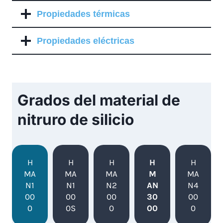
Propiedades térmicas
Propiedades eléctricas
Grados del material de
nitruro de silicio
H
H
H
H
H
MA
MA
MA
M
MA
N1
N1
N2
AN
N4
00
00
00
30
00
0
0S
0
00
0