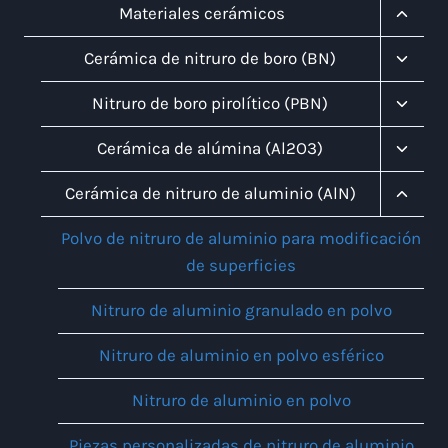
Infanti
Altern
Materiales cerámicos
Menú
Infanti
Altern
Cerámica de nitruro de boro (BN)
Menú
Infanti
Altern
Nitruro de boro pirolítico (PBN)
Menú
Infanti
Altern
Cerámica de alúmina (Al2O3)
Menú
Infanti
Altern
Cerámica de nitruro de aluminio (AlN)
Menú
Infanti
Polvo de nitruro de aluminio para modificación
de superficies
Nitruro de aluminio granulado en polvo
Nitruro de aluminio en polvo esférico
Nitruro de aluminio en polvo
Piezas personalizadas de nitruro de aluminio