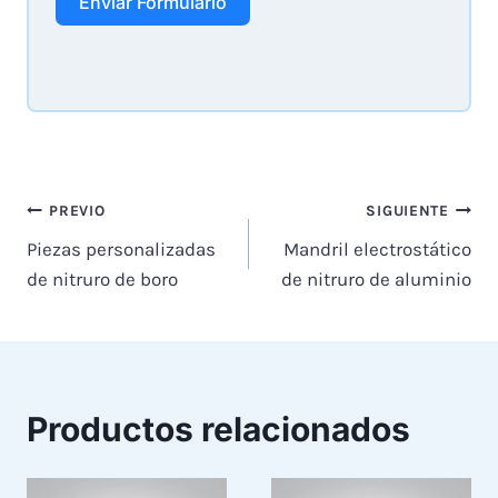
Enviar Formulario
Navegación
PREVIO
SIGUIENTE
Piezas personalizadas
Mandril electrostático
de
de nitruro de boro
de nitruro de aluminio
entradas
Productos relacionados