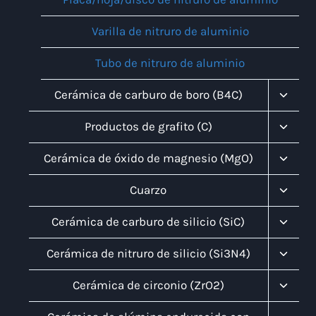
Varilla de nitruro de aluminio
Tubo de nitruro de aluminio
Altern
Cerámica de carburo de boro (B4C)
Menú
Infanti
Altern
Productos de grafito (C)
Menú
Infanti
Altern
Cerámica de óxido de magnesio (MgO)
Menú
Infanti
Altern
Cuarzo
Menú
Infanti
Altern
Cerámica de carburo de silicio (SiC)
Menú
Infanti
Altern
Cerámica de nitruro de silicio (Si3N4)
Menú
Infanti
Altern
Cerámica de circonio (ZrO2)
Menú
Infanti
Altern