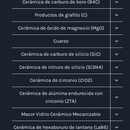
Infanti
Altern
Cerámica de carburo de boro (B4C)
Menú
Infanti
Altern
Productos de grafito (C)
Menú
Infanti
Altern
Cerámica de óxido de magnesio (MgO)
Menú
Infanti
Altern
Cuarzo
Menú
Infanti
Altern
Cerámica de carburo de silicio (SiC)
Menú
Infanti
Altern
Cerámica de nitruro de silicio (Si3N4)
Menú
Infanti
Altern
Cerámica de circonio (ZrO2)
Menú
Infanti
Altern
Cerámica de alúmina endurecida con
Menú
circonio (ZTA)
Infanti
Altern
Macor Vidrio Cerámico Mecanizable
Menú
Infanti
Altern
Cerámica de hexaboruro de lantano (LaB6)