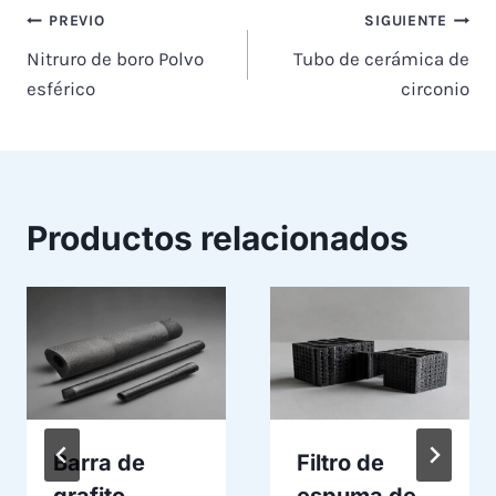
Navegación
PREVIO
SIGUIENTE
Nitruro de boro Polvo
Tubo de cerámica de
de
esférico
circonio
entradas
Productos relacionados
Barra de
Filtro de
grafito
espuma de