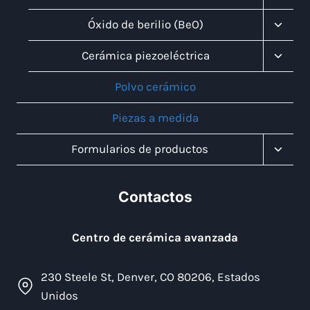
Menú
Infanti
Altern
Óxido de berilio (BeO)
Menú
Infanti
Altern
Cerámica piezoeléctrica
Menú
Infanti
Polvo cerámico
Piezas a medida
Altern
Formularios de productos
Menú
Infanti
Contactos
Centro de cerámica avanzada
230 Steele St, Denver, CO 80206, Estados
Unidos