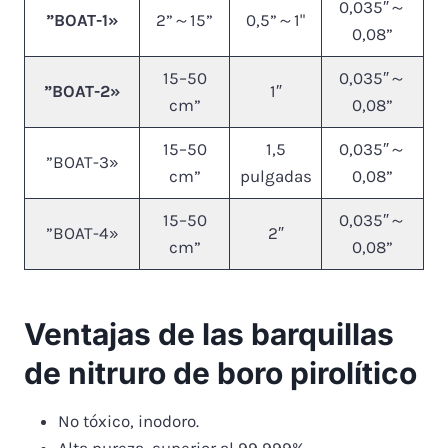
0,035″～
”BOAT-1»
2”～15”
0,5”～1"
0,08”
15–50
0,035″～
”BOAT-2»
1″
cm”
0,08”
15–50
1,5
0,035″～
”BOAT-3»
cm”
pulgadas
0,08”
15–50
0,035″～
”BOAT-4»
2″
cm”
0,08”
Ventajas de las barquillas
de nitruro de boro pirolítico
No tóxico, inodoro.