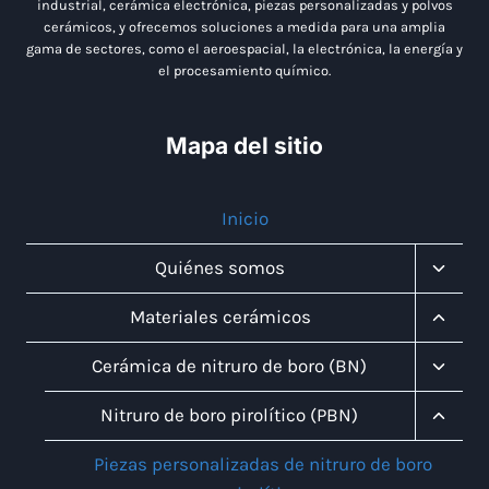
industrial, cerámica electrónica, piezas personalizadas y polvos
cerámicos, y ofrecemos soluciones a medida para una amplia
gama de sectores, como el aeroespacial, la electrónica, la energía y
el procesamiento químico.
Mapa del sitio
Inicio
Altern
Quiénes somos
Menú
Infanti
Altern
Materiales cerámicos
Menú
Infanti
Altern
Cerámica de nitruro de boro (BN)
Menú
Infanti
Altern
Nitruro de boro pirolítico (PBN)
Menú
Infanti
Piezas personalizadas de nitruro de boro