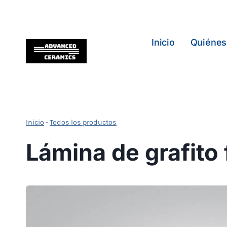
Saltar
al
Contenido
Inicio
Quiéne
Inicio
-
Todos los productos
Lámina de grafito 