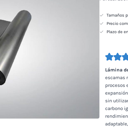
Tamaños pe
Precio com
Plazo de e
Lámina de 
escamas n
procesos e
expansión 
sin utiliz
carbono ig
rendimien
adaptable,