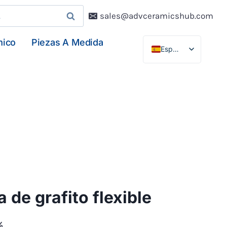
sales@advceramicshub.com
mico
Piezas A Medida
Español
English
Deutsch
Français
 de grafito flexible
%