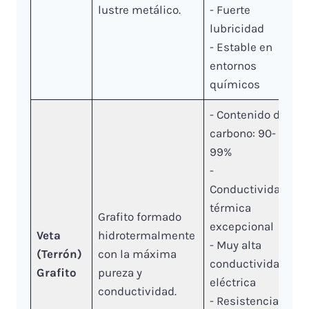
lustre metálico.
- Fuerte
lubricidad
- Estable en
entornos
químicos
- Contenido de
carbono: 90-
99%
-
Conductividad
térmica
Grafito formado
excepcional
Veta
hidrotermalmente
- Muy alta
(Terrón)
con la máxima
conductividad
Grafito
pureza y
eléctrica
conductividad.
- Resistencia