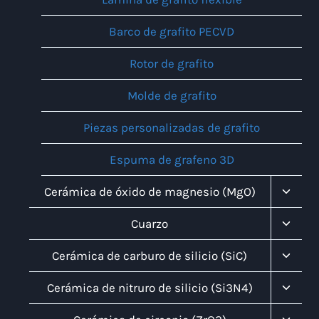
Barco de grafito PECVD
Rotor de grafito
Molde de grafito
Piezas personalizadas de grafito
Espuma de grafeno 3D
Altern
Cerámica de óxido de magnesio (MgO)
Menú
Infanti
Altern
Cuarzo
Menú
Infanti
Altern
Cerámica de carburo de silicio (SiC)
Menú
Infanti
Altern
Cerámica de nitruro de silicio (Si3N4)
Menú
Infanti
Altern