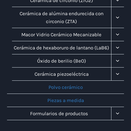
Cerámica de circonio (ZrO2)
Menú
Infanti
Altern
Cerámica de alúmina endurecida con
Menú
circonio (ZTA)
Infanti
Altern
Macor Vidrio Cerámico Mecanizable
Menú
Infanti
Altern
Cerámica de hexaboruro de lantano (LaB6)
Menú
Infanti
Altern
Óxido de berilio (BeO)
Menú
Infanti
Altern
Cerámica piezoeléctrica
Menú
Infanti
Polvo cerámico
Piezas a medida
Altern
Formularios de productos
Menú
Infanti