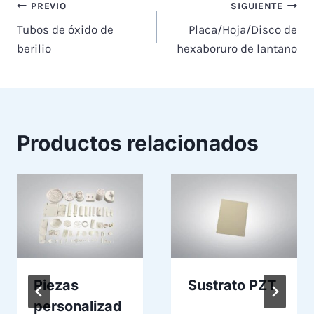
Navegación
PREVIO
SIGUIENTE
Tubos de óxido de
Placa/Hoja/Disco de
de
berilio
hexaboruro de lantano
entradas
Productos relacionados
Piezas
Sustrato PZT
personalizad