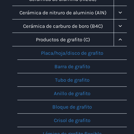
Menú
Infanti
Altern
Cerámica de nitruro de aluminio (AlN)
Menú
Infanti
Altern
Cerámica de carburo de boro (B4C)
Menú
Infanti
Altern
Productos de grafito (C)
Menú
Infanti
Placa/hoja/disco de grafito
Barra de grafito
Tubo de grafito
Anillo de grafito
Bloque de grafito
Crisol de grafito
Lámina de grafito flexible