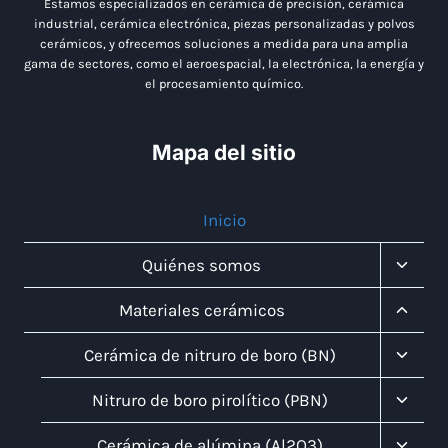
Estamos especializados en cerámica de precisión, cerámica
industrial, cerámica electrónica, piezas personalizadas y polvos
cerámicos, y ofrecemos soluciones a medida para una amplia
gama de sectores, como el aeroespacial, la electrónica, la energía y
el procesamiento químico.
Mapa del sitio
Inicio
Altern
Quiénes somos
Menú
Infanti
Altern
Materiales cerámicos
Menú
Infanti
Altern
Cerámica de nitruro de boro (BN)
Menú
Infanti
Altern
Nitruro de boro pirolítico (PBN)
Menú
Infanti
Altern
Cerámica de alúmina (Al2O3)