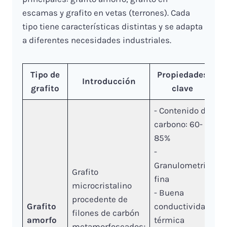
escamas y grafito en vetas (terrones). Cada
tipo tiene características distintas y se adapta
a diferentes necesidades industriales.
Tipo de
Propiedades
Introducción
grafito
clave
- Contenido de
carbono: 60-
85%
-
Granulometría
Grafito
fina
microcristalino
- Buena
procedente de
Grafito
conductividad
filones de carbón
amorfo
térmica
metamorfoseados;