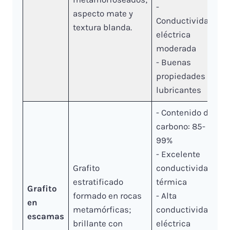
-
aspecto mate y
Conductividad
textura blanda.
eléctrica
moderada
- Buenas
propiedades
lubricantes
- Contenido de
carbono: 85-
99%
- Excelente
Grafito
conductividad
estratificado
térmica
Grafito
formado en rocas
- Alta
en
metamórficas;
conductividad
escamas
brillante con
eléctrica