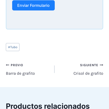
Enviar Formulario
Tags
#
Tubo
de
Entradas:
Navegación
PREVIO
SIGUIENTE
Barra de grafito
Crisol de grafito
de
entradas
Productos relacionados