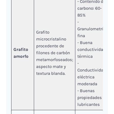
- Contenido de
carbono: 60-
85%
-
Granulometría
Grafito
fina
microcristalino
- Buena
procedente de
Grafito
conductividad
filones de carbón
amorfo
térmica
metamorfoseados;
-
aspecto mate y
Conductividad
textura blanda.
eléctrica
moderada
- Buenas
propiedades
lubricantes