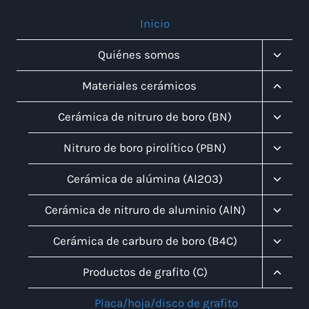
Inicio
Altern
Quiénes somos
Menú
Infanti
Altern
Materiales cerámicos
Menú
Infanti
Altern
Cerámica de nitruro de boro (BN)
Menú
Infanti
Altern
Nitruro de boro pirolítico (PBN)
Menú
Infanti
Altern
Cerámica de alúmina (Al2O3)
Menú
Infanti
Altern
Cerámica de nitruro de aluminio (AlN)
Menú
Infanti
Altern
Cerámica de carburo de boro (B4C)
Menú
Infanti
Altern
Productos de grafito (C)
Menú
Infanti
Placa/hoja/disco de grafito