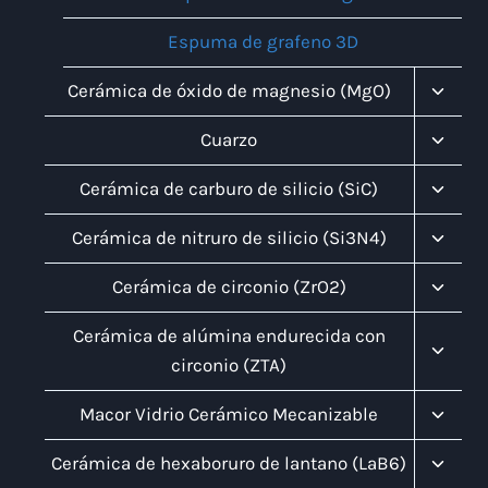
Espuma de grafeno 3D
Altern
Cerámica de óxido de magnesio (MgO)
Menú
Infanti
Altern
Cuarzo
Menú
Infanti
Altern
Cerámica de carburo de silicio (SiC)
Menú
Infanti
Altern
Cerámica de nitruro de silicio (Si3N4)
Menú
Infanti
Altern
Cerámica de circonio (ZrO2)
Menú
Infanti
Altern
Cerámica de alúmina endurecida con
Menú
circonio (ZTA)
Infanti
Altern
Macor Vidrio Cerámico Mecanizable
Menú
Infanti
Altern
Cerámica de hexaboruro de lantano (LaB6)
Menú