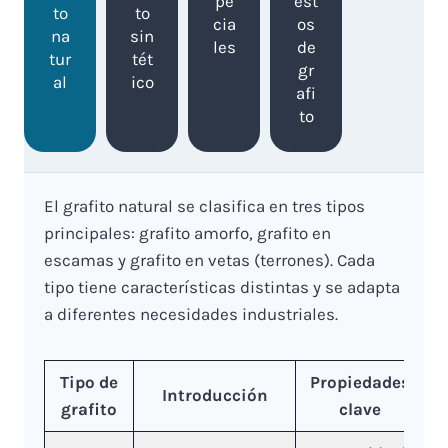
pe
est
to
to
cia
os
na
sin
les
de
tur
tét
gr
al
ico
afi
to
El grafito natural se clasifica en tres tipos
principales: grafito amorfo, grafito en
escamas y grafito en vetas (terrones). Cada
tipo tiene características distintas y se adapta
a diferentes necesidades industriales.
Tipo de
Propiedades
Introducción
grafito
clave