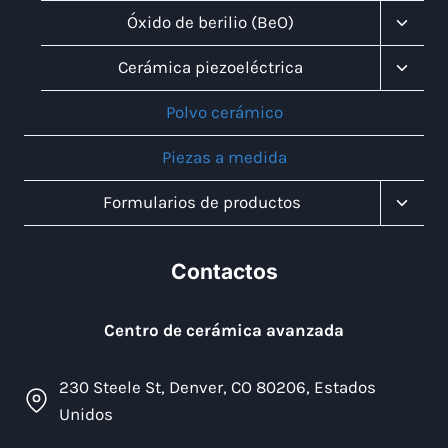
Infanti
Altern
Óxido de berilio (BeO)
Menú
Infanti
Altern
Cerámica piezoeléctrica
Menú
Infanti
Polvo cerámico
Piezas a medida
Altern
Formularios de productos
Menú
Infanti
Contactos
Centro de cerámica avanzada
230 Steele St, Denver, CO 80206, Estados
Unidos