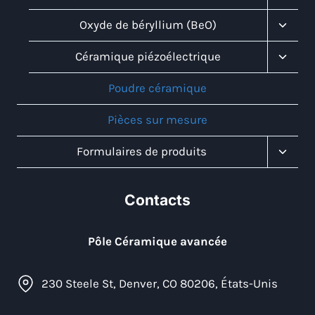
Child
Menu
Toggl
Oxyde de béryllium (BeO)
Child
Menu
Toggl
Céramique piézoélectrique
Child
Menu
Poudre céramique
Pièces sur mesure
Toggl
Formulaires de produits
Child
Menu
Contacts
Pôle Céramique avancée
230 Steele St, Denver, CO 80206, États-Unis