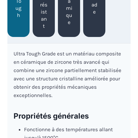
To
a
rés
ad
ug
mi
ist
e
h
qu
an
e
t
Ultra Tough Grade est un matériau composite
en céramique de zircone très avancé qui
combine une zircone partiellement stabilisée
avec une structure cristalline améliorée pour
obtenir des propriétés mécaniques
exceptionnelles.
Propriétés générales
Fonctionne à des températures allant
jusqu'à 1500°C