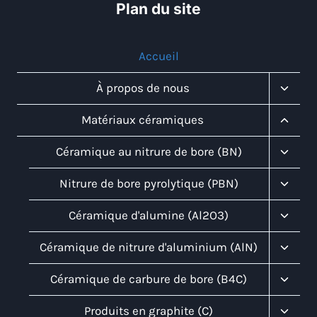
Plan du site
Accueil
Toggl
À propos de nous
Child
Menu
Toggl
Matériaux céramiques
Child
Menu
Toggl
Céramique au nitrure de bore (BN)
Child
Menu
Toggl
Nitrure de bore pyrolytique (PBN)
Child
Menu
Toggl
Céramique d'alumine (Al2O3)
Child
Menu
Toggl
Céramique de nitrure d'aluminium (AlN)
Child
Menu
Toggl
Céramique de carbure de bore (B4C)
Child
Menu
Toggl
Produits en graphite (C)