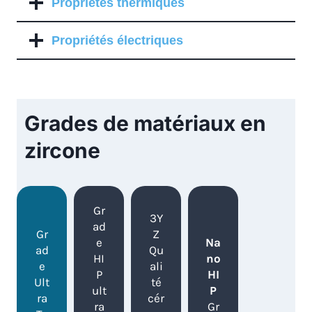
Propriétés thermiques
Propriétés électriques
Grades de matériaux en
zircone
Gr
3Y
ad
Gr
Z
e
Na
ad
Qu
HI
no
e
ali
P
HI
Ult
té
ult
P
ra
cér
ra
Gr