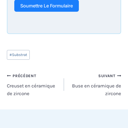
Soumettre Le Formulaire
Étiquettes
#
Substrat
de
la
publication :
Navigation
PRÉCÉDENT
SUIVANT
Creuset en céramique
Buse en céramique de
de
de zircone
zircone
l’article