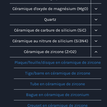
Child
Menu
Toggl
Céramique d'oxyde de magnésium (MgO)
Child
Menu
Toggl
Quartz
Child
Menu
Toggl
Céramique de carbure de silicium (SiC)
Child
Menu
Toggl
Céramique au nitrure de silicium (Si3N4)
Child
Menu
Toggl
Céramique de zircone (ZrO2)
Child
Menu
Plaque/feuille/disque en céramique de zircone
Tige/barre en céramique de zircone
Tube en céramique de zircone
Bague en céramique de zirconium
Creuset en céramique de zircone