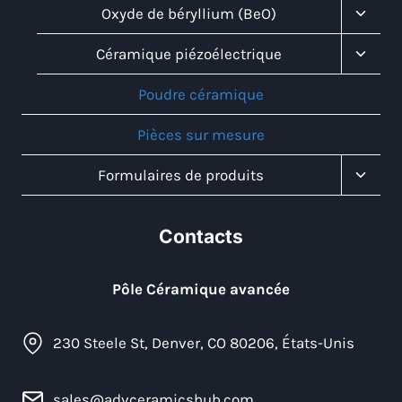
Menu
Toggl
Oxyde de béryllium (BeO)
Child
Menu
Toggl
Céramique piézoélectrique
Child
Menu
Poudre céramique
Pièces sur mesure
Toggl
Formulaires de produits
Child
Menu
Contacts
Pôle Céramique avancée
230 Steele St, Denver, CO 80206, États-Unis
sales@advceramicshub.com