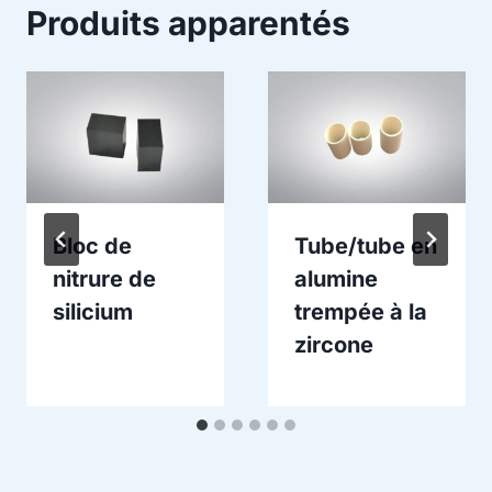
Produits apparentés
Bloc de
Tube/tube en
nitrure de
alumine
silicium
trempée à la
zircone