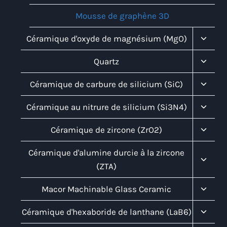
Mousse de graphène 3D
Toggl
Céramique d'oxyde de magnésium (MgO)
Child
Menu
Toggl
Quartz
Child
Menu
Toggl
Céramique de carbure de silicium (SiC)
Child
Menu
Toggl
Céramique au nitrure de silicium (Si3N4)
Child
Menu
Toggl
Céramique de zircone (ZrO2)
Child
Menu
Toggl
Céramique d'alumine durcie à la zircone
Child
(ZTA)
Menu
Toggl
Macor Machinable Glass Ceramic
Child
Menu
Toggl
Céramique d'hexaboride de lanthane (LaB6)
Child