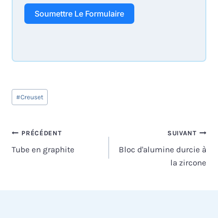
Soumettre Le Formulaire
Étiquettes
#
Creuset
de
la
publication :
Navigation
PRÉCÉDENT
SUIVANT
Tube en graphite
Bloc d'alumine durcie à
de
la zircone
l’article