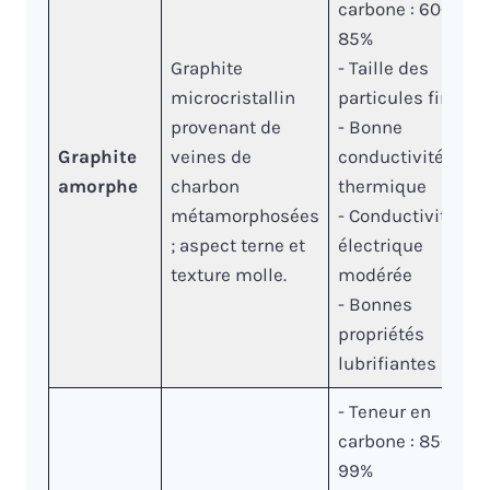
carbone : 60-
85%
Graphite
- Taille des
microcristallin
particules fines
provenant de
- Bonne
Graphite
veines de
conductivité
amorphe
charbon
thermique
métamorphosées
- Conductivité
; aspect terne et
électrique
texture molle.
modérée
- Bonnes
propriétés
lubrifiantes
- Teneur en
carbone : 85-
99%