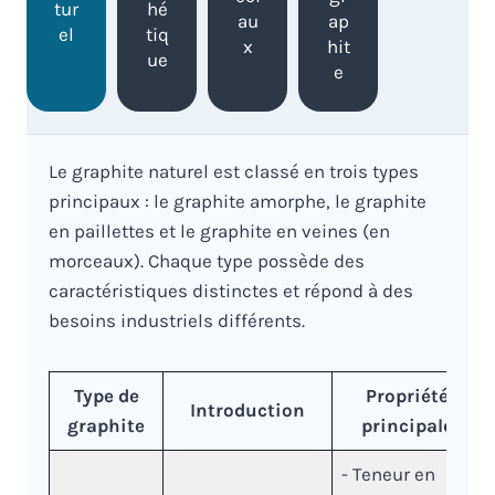
tur
hé
au
ap
el
tiq
x
hit
ue
e
Le graphite naturel est classé en trois types
principaux : le graphite amorphe, le graphite
en paillettes et le graphite en veines (en
morceaux). Chaque type possède des
caractéristiques distinctes et répond à des
besoins industriels différents.
Type de
Propriétés
Introduction
graphite
principales
- Teneur en