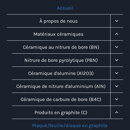
Accueil
Toggl
À propos de nous
Child
Menu
Toggl
Matériaux céramiques
Child
Menu
Toggl
Céramique au nitrure de bore (BN)
Child
Menu
Toggl
Nitrure de bore pyrolytique (PBN)
Child
Menu
Toggl
Céramique d'alumine (Al2O3)
Child
Menu
Toggl
Céramique de nitrure d'aluminium (AlN)
Child
Menu
Toggl
Céramique de carbure de bore (B4C)
Child
Menu
Toggl
Produits en graphite (C)
Child
Menu
Plaque/feuille/disque en graphite