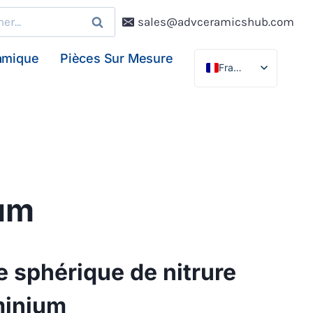
r :
sales@advceramicshub.com
amique
Pièces Sur Mesure
Français
English
Deutsch
Español
ium
 sphérique de nitrure
minium