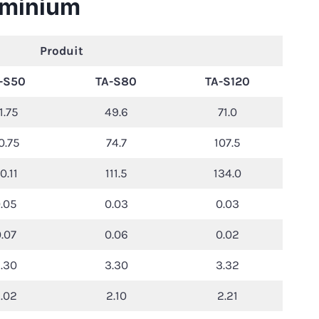
luminium
Produit
-S50
TA-S80
TA-S120
1.75
49.6
71.0
0.75
74.7
107.5
0.11
111.5
134.0
.05
0.03
0.03
.07
0.06
0.02
.30
3.30
3.32
.02
2.10
2.21