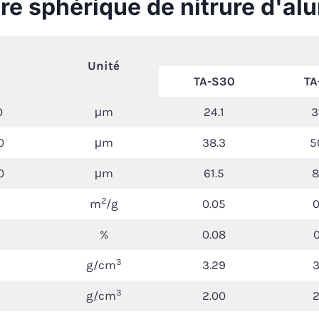
dre sphérique de nitrure d'a
Unité
TA-S30
TA
0
μm
24.1
3
0
μm
38.3
5
0
μm
61.5
8
2
m
/g
0.05
0
%
0.08
0
3
g/cm
3.29
3
3
g/cm
2.00
2