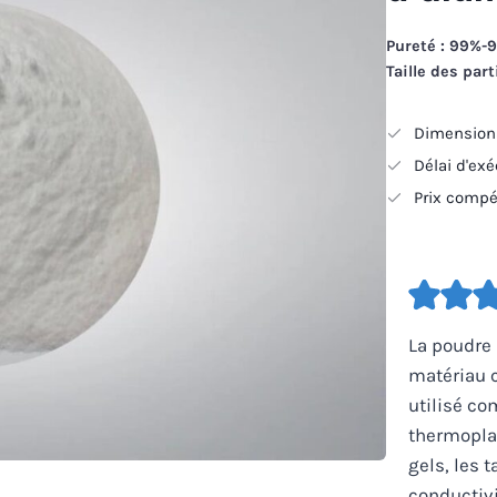
Pureté : 99%-
Taille des par
Dimensions
Délai d'ex
Prix compét
La poudre 
matériau 
utilisé c
thermopla
gels, les 
conductivi