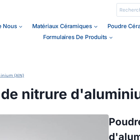
Recherche
e Nous
Matériaux Céramiques
Poudre Cér
Formulaires De Produits
minium (AlN)
de nitrure d'alumin
Poudre
d'alu