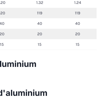
1.20
1.32
1.24
120
119
119
40
40
40
20
20
20
15
15
15
aluminium
 d'aluminium