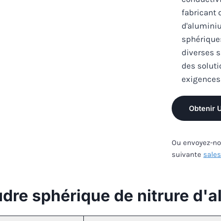
fabricant 
d'alumini
sphériques
diverses s
des soluti
exigences
Obtenir 
Ou envoyez-nou
suivante
sale
udre sphérique de nitrure d'