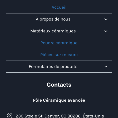
Accueil
Toggl
À propos de nous
Child
Menu
Toggl
Matériaux céramiques
Child
Menu
Poudre céramique
Pièces sur mesure
Toggl
Formulaires de produits
Child
Menu
Contacts
Pôle Céramique avancée
230 Steele St, Denver, CO 80206, États-Unis