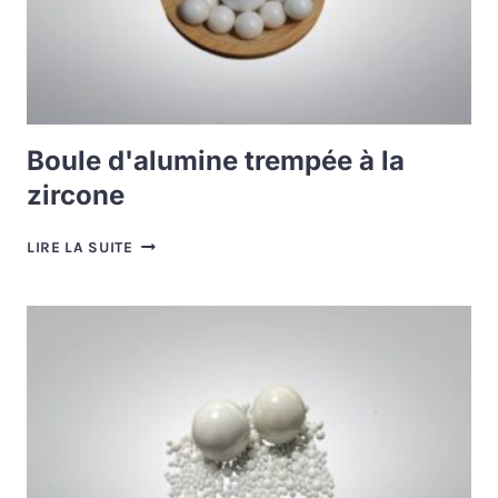
Boule d'alumine trempée à la
zircone
BOULE
LIRE LA SUITE
D'ALUMINE
TREMPÉE
À
LA
ZIRCONE