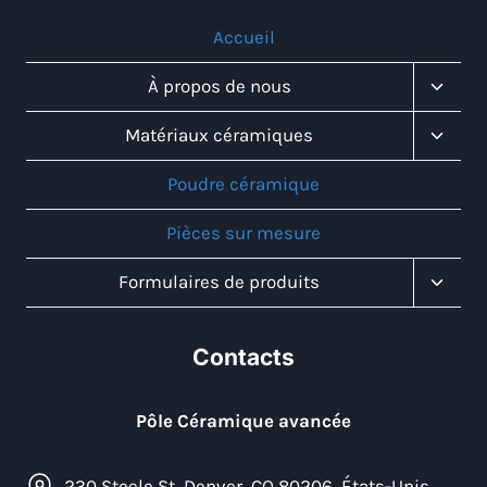
Accueil
Toggl
À propos de nous
Child
Menu
Toggl
Matériaux céramiques
Child
Menu
Poudre céramique
Pièces sur mesure
Toggl
Formulaires de produits
Child
Menu
Contacts
Pôle Céramique avancée
230 Steele St, Denver, CO 80206, États-Unis